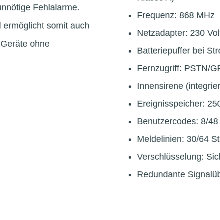
 unnötige Fehlalarme.
Frequenz: 868 MHz
d ermöglicht somit auch
Netzadapter: 230 Vol
e-Geräte ohne
Batteriepuffer bei St
Fernzugriff: PSTN/
Innensirene (integrie
Ereignisspeicher: 2
Benutzercodes: 8/48
Meldelinien: 30/64 S
Verschlüsselung: Si
Redundante Signalüb