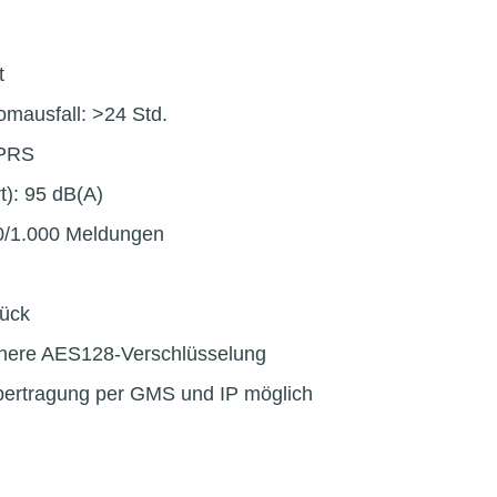
t
romausfall: >24 Std.
GPRS
rt): 95 dB(A)
50/1.000 Meldungen
tück
chere AES128-Verschlüsselung
ertragung per GMS und IP möglich