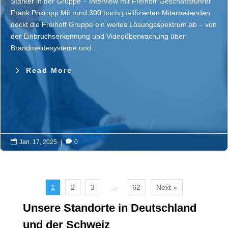
Stärker in der Gruppe – Interview mit Freihoff-Geschäftsführer
Frank Pokropp Mit rund 300 hochqualifizierten Mitarbeitenden
deckt die Freihoff Gruppe ein weites Lösungsspektrum ab – von
der Einbruchserkennung und Videoüberwachung über
Brandmeldesysteme und...
Read More

Jan. 17, 2025
|

0
1
2
3
62
Next »
…
Unsere
Standorte
in
Deutschland
und der Schweiz