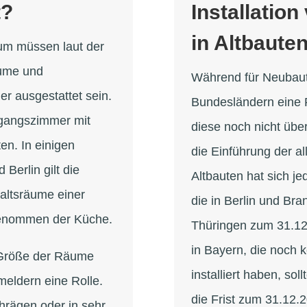
t?
Installatio
in Altbaute
m müssen laut der
äume und
Während für Neubaute
r ausgestattet sein.
Bundesländern eine R
gangszimmer mit
diese noch nicht über
n. In einigen
die Einführung der a
Berlin gilt die
Altbauten hat sich je
haltsräume einer
die in Berlin und Br
enommen der Küche.
Thüringen zum 31.1
in Bayern, die noch 
e Größe der Räume
installiert haben, sol
meldern eine Rolle.
die Frist zum 31.12.
hrägen oder in sehr