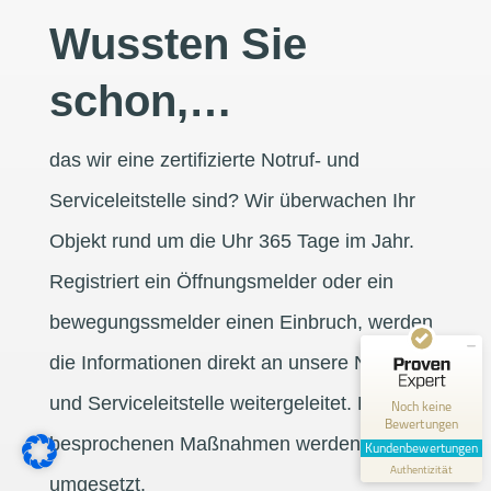
Wussten Sie
schon,…
das wir eine zertifizierte Notruf- und
Serviceleitstelle sind? Wir überwachen Ihr
Objekt rund um die Uhr 365 Tage im Jahr.
Registriert ein Öffnungsmelder oder ein
Kundenbewertungen und Erfahrungen zu
Freihoff Sicherheitsservice GmbH
bewegungssmelder einen Einbruch, werden
MANGELHAFT
die Informationen direkt an unsere Notruf-
0,00 / 5,00
und Serviceleitstelle weitergeleitet. Die zuvor
Noch keine
Bewertungen
besprochenen Maßnahmen werden direkt
Erfahren Sie mehr über dieses Bewertungssiegel
Kundenbewertungen
Profil ansehen
Authentizität
1.1.1970
umgesetzt.