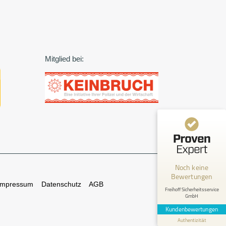
Mitglied bei:
Kundenbewertungen und Erfahrungen zu
Freihoff Sicherheitsservice GmbH
MANGELHAFT
Noch keine
Bewertungen
0,00 / 5,00
Impressum
Datenschutz
AGB
Freihoff Sicherheitsservice
GmbH
Erfahren Sie mehr über dieses Bewertungssiegel
Kundenbewertungen
Profil ansehen
1.1.1970
Authentizität