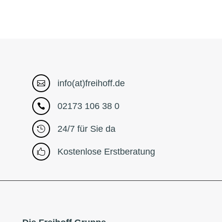
info(at)freihoff.de

02173 106 38 0

24/7 für Sie da

Kostenlose Erstberatung
