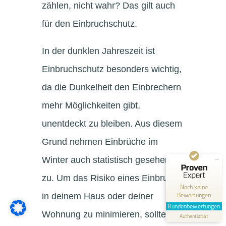
zählen, nicht wahr? Das gilt auch
für den Einbruchschutz.
In der dunklen Jahreszeit ist
Einbruchschutz besonders wichtig,
da die Dunkelheit den Einbrechern
mehr Möglichkeiten gibt,
unentdeckt zu bleiben. Aus diesem
Kundenbewertungen und Erfahrungen zu
Grund nehmen Einbrüche im
Freihoff Sicherheitsservice GmbH
Winter auch statistisch gesehen
MANGELHAFT
zu. Um das Risiko eines Einbruchs
0,00 / 5,00
Noch keine
Bewertungen
in deinem Haus oder deiner
Erfahren Sie mehr über dieses Bewertungssiegel
Kundenbewertungen
Wohnung zu minimieren, solltest
Profil ansehen
Authentizität
1.1.1970